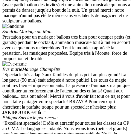
(avec participation des invités) et une animation musicale qui nous a
permis de danser jusqu'au bout de la nuit. Un grand merci : notre
mariage n'aurait pas été le même sans vos talents de magicien et de
sculpteur sur ballons.
Sandrine
Mariage au Mans
Prestation pour un mariage : ballons très bien pour occuper petits (et
grands) pendant le cocktail, animation musicale tout à fait en accord
avec ce que nous recherchions. Tout le monde a apprécié la
prestation, les musiques proposées. Equipe très à l'écoute, force de
proposition et flexible.
Eve-marie
Mariage Champêtre
"Spectacle très adapté aux familles du plus petit au plus grand! La
longueur (50 min) était adaptée à notre public! Les tours de magie
sont très bien et impressionnants. La présence d'animaux n'a pu que
contribuer au renforcement de l'attention des enfants! Quant aux
ballons... tous ont adoré! Merci à vous d'avoir fait tout ce trajet pour
nous faire partager votre spectacle! BRAVO! Pour ceux qui
cherchent la parfaite troupe pour un spectacle: n'hésitez plus:
JAKIBOURK est là !"
Philippe
Spectacle pour école
“Excellent spectacle! Drôle et attractif pour toutes les classes du CP
au CM2. Le langage est adapté. Nous avons tous (petits et grands)
passé un excellent moment pour notre après-midi de Noël. Je